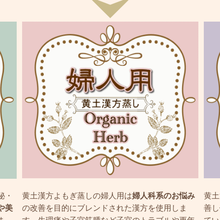
黄土漢方よもぎ蒸しの婦人用は
婦人科系のお悩み
黄土
秘・
の改善を目的にブレンドされた漢方を使用しま
善し
や美