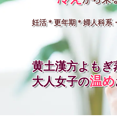
妊活＊更年期＊婦人科系
黄土漢方よもぎ
温め
大人女子の