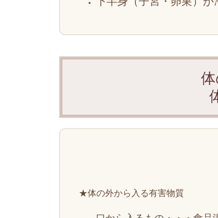
下半身（子宮・卵巣）が
体
★体の外から入る有害物質
口から入るもの・・・食品