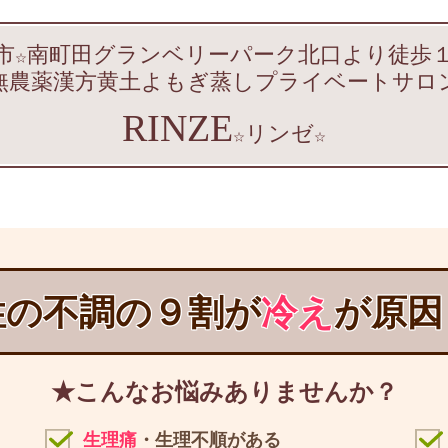
市
南町田グランベリーパーク北口より徒歩
☆
無農薬漢方黄土よもぎ蒸しプライベートサロ
RINZE
リンゼ
☆
☆
性の不調の９割が
冷え
が原因
★こんなお悩みありませんか？
生理痛
・生理不順がある