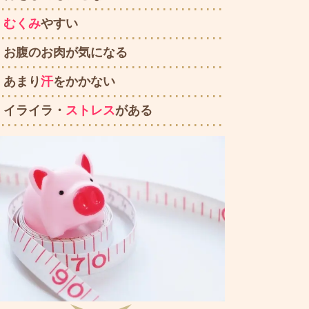
むくみ
やすい
お腹のお肉が気になる
あまり
汗
をかかない
イライラ・
ストレス
がある