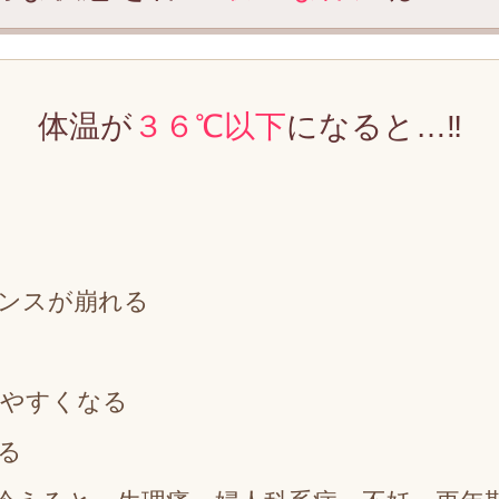
体温が
３６℃以下
になると…‼
ンスが崩れる
りやすくなる
る