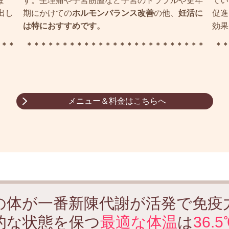
す。生理痛や子宮筋腫など子宮のトラブルや更年
てい
ま
期にかけての
ホルモンバランス改善
の他、
妊活に
促進
出し
は特におすすめです。
効果
＊＊＊＊＊＊＊＊＊＊＊＊＊＊＊＊＊＊＊＊＊＊＊＊＊
＊＊
＊＊＊
メニュー＆料金はこちらへ
の体が一番新陳代謝が活発で免疫
的な状態を保つ
最適な体温
は
36.