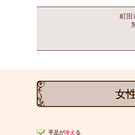
町田
女
手足が
冷え
る