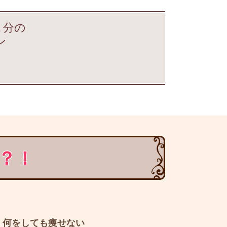
１分の
ン
？！
何をしても痩せない