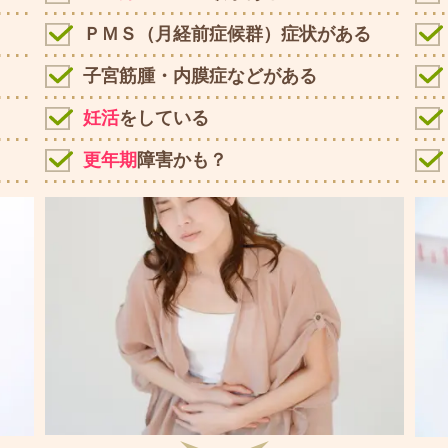
ＰＭＳ（月経前症候群）症状がある
子宮筋腫・内膜症などがある
妊活
をしている
更年期
障害かも？